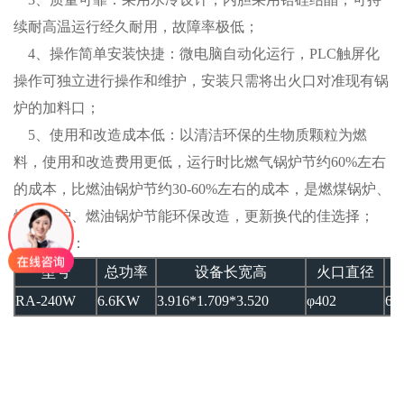
续耐高温运行经久耐用，故障率极低；
4、操作简单安装快捷：微电脑自动化运行，PLC触屏化
操作可独立进行操作和维护，安装只需将出火口对准现有锅
炉的加料口；
5、使用和改造成本低：以清洁环保的生物质颗粒为燃
料，使用和改造费用更低，运行时比燃气锅炉节约60%左右
的成本，比燃油锅炉节约30-60%左右的成本，是燃煤锅炉、
燃气锅炉、燃油锅炉节能环保改造，更新换代的佳选择；
产品参数：
型号
总功率
设备长宽高
火口直径
RA-240W
6.6KW
3.916*1.709*3.520
φ402
60